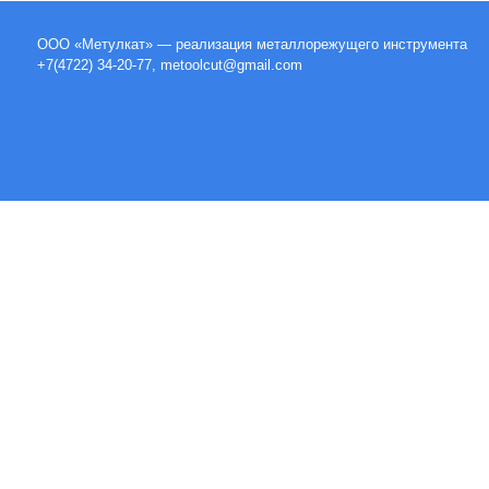
ООО «Метулкат» — реализация металлорежущего инструмента
+7(4722) 34-20-77, metoolcut@gmail.com